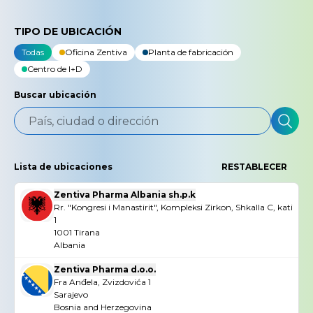
TIPO DE UBICACIÓN
Todas
Oficina Zentiva
Planta de fabricación
Centro de I+D
Buscar ubicación
BUSC
Lista de ubicaciones
RESTABLECER
Zentiva Pharma Albania sh.p.k
Rr. "Kongresi i Manastirit", Kompleksi Zirkon, Shkalla C, kati
1
1001 Tirana
Albania
Zentiva Pharma d.o.o.
Fra Anđela, Zvizdovića 1
Sarajevo
Bosnia and Herzegovina