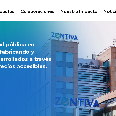
ductos
Colaboraciones
Nuestro Impacto
Notic
ud pública en
 fabricando y
rrollados a través
recios accesibles.