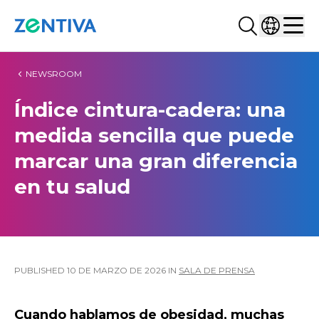
Buscar...
Selecciona
Zentiva
Men
NEWSROOM
Índice cintura-cadera: una
medida sencilla que puede
marcar una gran diferencia
en tu salud
PUBLISHED
10 DE MARZO DE 2026
IN
SALA DE PRENSA
Cuando hablamos de obesidad, muchas