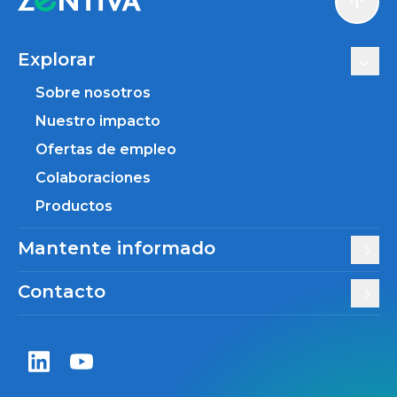
Scroll
Explorar
Sobre nosotros
Nuestro impacto
Ofertas de empleo
Colaboraciones
Productos
Mantente informado
Contacto
Zentiva LinkedIn
Zentiva YouTube