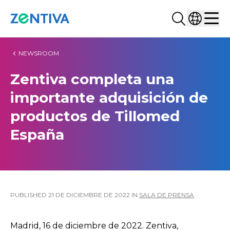
Buscar...
Selecciona
Zentiva
Men
NEWSROOM
Zentiva completa una
importante adquisición de
productos de Tillomed
España
PUBLISHED
21 DE DICIEMBRE DE 2022
IN
SALA DE PRENSA
Madrid, 16 de diciembre de 2022. Zentiva,