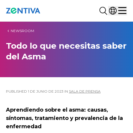
Buscar...
Selecciona
Zentiva
Men
NEWSROOM
Todo lo que necesitas saber
del Asma
PUBLISHED
1 DE JUNIO DE 2023
IN
SALA DE PRENSA
Aprendiendo sobre el asma: causas,
síntomas, tratamiento y prevalencia de la
enfermedad