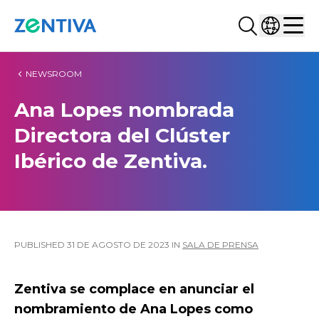
Buscar...
Selecciona
Zentiva
Men
NEWSROOM
Ana Lopes nombrada
Directora del Clúster
Ibérico de Zentiva.
PUBLISHED
31 DE AGOSTO DE 2023
IN
SALA DE PRENSA
Zentiva se complace en anunciar el
nombramiento de Ana Lopes como